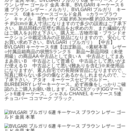
ルド 金具 本革。BVLGARI ブルガリ 6連 キーケース ブラ
ウン レザー ゴールド 金具 本革。BVLGARI キーケース 6
連 ブラウン レザー - メルカリ。BVLGARI ブルガリ キー
ケース 6連キーケースゴールド金具 ○カラーブラウ
ン キャメル 茶色○サイズ縦 約6.3cm×横 約10.3cm×マ
チ 約2cm※素人寸法になりますので多少の誤差はご了承下
さい。新品同様の完璧な商品をお求めの方、また繊細な方
はご購入をお控え下さい。購入元…古物市場・ブランドオ
ークション※鑑定済みの正規品になりますので、安心して
お買い求め下さい。BVLGARI（ブルガリ） 【中古】
BVLGARI キーケース 6連【ほぼ新品。○素材本革 レザー
○付属品箱商品の状態SランクＳ 新品〜新品同様（未使
用級）の商品AA 中古品として良いＡ 中古品としてまあ
まあ良いＢ 中古品として普通Ｃ 中古品として悪いがま
だ使えるＤ 中古品として悪い(難ありを含む)※未使用品
になりますが、素人自宅での長期保管品になりますので、
写真に映らない多少の傷などあるかもしれませんので、ご
了承下さい。アタオ キーケースセピアボルドー。
BURBERRY レザーキーケース。必ず画像をしっかりご確
認の上ご購入お願い致します。GUCCI(グッチ)GGマーモ
ント6連キーケース。シャネル CHANEL キーケース 5連
チョコバー ココマーク ブラック。