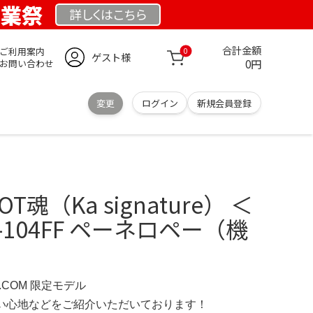
創業祭
詳しくは
こちら
合計金額
ご利用案内
0
ゲスト様
0円
お問い合わせ
変更
ログイン
新規会員登録
T魂（Ka signature） ＜
RX-104FF ペーネロペー（機
D.COM 限定モデル
の使い心地などをご紹介いただいております！