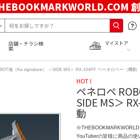
HEBOOKMARKWORLD.COM 
マイストア
店舗・チラシ検
索
OT魂（Ka signature） ＜SIDE MS＞ RX-104FF ペーネロペー（機動
HOT !
ペネロペ ROBO
SIDE MS＞ 
動
※THEBOOKMARKWORL
YouTuberの皆様に商品