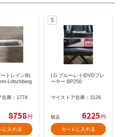
ホビートレインBL
LG ブルーレイ/DVDプレ
ern-Lötschberg
ーヤー BP250
ア在庫：
1774
マイストア在庫：
3126
8758
6225
円
円
税込
トに入れる
カートに入れる