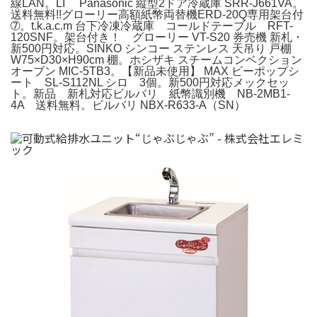
線LAN。LI Panasonic 縦型2ドア冷蔵庫 SRR-J661VA。
送料無料!!グローリー高額紙幣両替機ERD-20Q専用架台付
➆。t.k.a.c.m 台下冷凍冷蔵庫 コールドテーブル RFT-
120SNF。架台付き！ グローリー VT-S20 券売機 新札・
新500円対応。SINKO シンコー ステンレス 天吊り 戸棚
W75×D30×H90cm 棚。ホシザキ スチームコンベクション
オーブン MIC-5TB3。【新品未使用】 MAX ビーポップシ
ート SL-S112NL シロ 3個。新500円対応メックセッ
ト。新品 新札対応ビルバリ 紙幣識別機 NB-2MB1-
4A 送料無料。ビルバリ NBX-R633-A（SN）