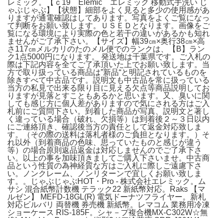
レミック。【ｃ19 Elemic エレミック 移動式手洗い じ
ゃぶじゃぶ】【状態】細部をよく見ると多少の使用感があ
りますが通電確認はしてあります。写真をよくご覧になっ
て判断をお願い致します。ＵＳＥＤとなります。画像をご
覧になる環境により実際の色と若干の違いがあるかも知れ
ませんがご了承下さい。【サイズ】幅39㎝×奥行38㎝×高
さ117㎝メルカリのたのメル便でのランクは、【B】ラン
ク1点5000円になります。 発送地は千葉県です。ご入札の
際は下記内容を全てご了承頂いた上でお願い致します。当
方で取り扱っている商品は”新品“と明記されているものを
除きすべて中古品です。説明文も中古品を常に扱っている
当方の私見で出来る限り目に見える欠点等商品説明してお
りますが見落とすこともあるかと思います。又、臭いに関
しても感じ方に個人差がありますので気にされる方はご入
札前にご質問下さい。到着した商品が写真、説明文と著し
く違っている場合（破れ、欠損等）は到着後２～３日以内
にご連絡頂き、確認後当方の責任として返金対応致しま
す。（その際の送料は落札者様のご負担となります。）そ
れ以外（到着商品の色味、思っていたものと感じが違う
等）の場合原則返品返金は対応しませんのでご了承下さ
い。以上の事を加味頂きましてご購入下さいませ。中古商
品という性質の為神経質な方はご入札に際しご遠慮下さ
い。ノンクレーム、ノンリターンで宜しくお願い致しま
す。。じゃぶじゃぶHOT・Pro - 株式会社エレミック。ム
サシ 混合紙幣計数機 テラック22 新紙幣対応。Raks 【マ
ルゼン】 MEFD-18GL(R) 電気ドーナツフライヤー。新札
対応ビルバリ 両替機 券売機 新紙幣。レマコム 業務用冷凍
ショーケース RIS-185F。シャ－プ複合機MX-C302W☆無