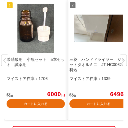
希硝酸用 小瓶セット 5本セッ
三菱 ハンドドライヤー ジェ
ト 試薬用
ットタオルミニ JT-HC006G送
料込
マイストア在庫：
1706
マイストア在庫：
1339
6000
6496
税込
円
税込
円
カートに入れる
カートに入れる