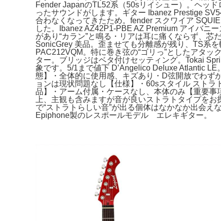
Fender JapanのTL52系（50sリイシュ
ったサウンドがします。ギター Ibanez Prest
合わなくなってきたため。fender スクワイア SQU
した。Ibanez AZ42P1-PBE AZ Prem
があり“カラン”と鳴る・リアは耳に痛くならず、芯だけ前に
SonicGrey 美品。歪ませても分離感が残り、TS
PAC212VQM。特に巻き弦の“ゴリっ”としたア
ター。ブリッジはベタ付けセッティング。Tokai Spr
象です。5/1まで値下 D’Angelico Deluxe Atl
態】・全体的に使用感、キズあり・D弦開放でわずか
ョンは現状問題なし【仕様】・60sスタイル ストラトタイ
品】・アーム付属・ケースなし、本体のみ【重要事項
上、主観も含みますが音が良いストラトタイプをお探しの方
で“ストラトらしい音”が出る個体はなかなか出会え
Epiphone製のレスポールモデル エレキギター。