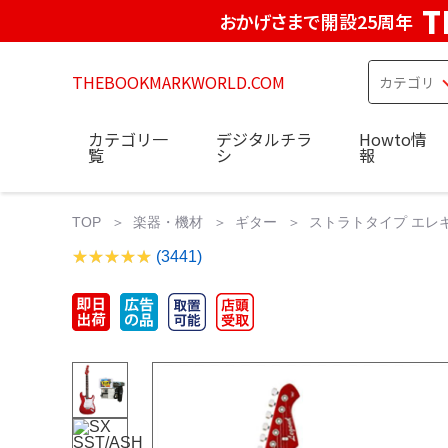
T
おかげさまで開設25周年
THEBOOKMARKWORLD.COM
カテゴリ一
デジタルチラ
Howto情
覧
シ
報
TOP
楽器・機材
ギター
ストラトタイプ エレキ
(3441)