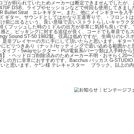
ー）。ヘッドロゴが削られていたためメーカーは断定できませんでし
ige SV5470F DSB。ライブやセッションなどで何回も使用し
IER Bullet Strat エレキギター。また、他にメインギ
ium アイバニーズ ギター。サウンドとしてはかなり王道寄りで、・
出るという、良い意味で古いストラトらしいキャラクターがあります。S
系を軽くプッシュした時のミドルの出方が非常に気持ち良いです。YAM
タック感と、ピッキングに対する追従が良く、コードでも単音でもス
ingy Sound ST-50 1982製。弦高は低めですが、生鳴
antic LE。是非プレイヤーの方に手にして頂いたらと思います。ギター Va
にビリつきあり（ナット/セッティングで追い込める範囲かと思
プ・5wayセレクター・PU/電装系/パーツ類は入手時から変更なし・弦
】・ヘッドロゴ削除済みのためメーカー不明・おそらく20〜
に非常におすすめです。Bacchus バッカス G-STUDIO 
ないと思います。ケ*ン様 テレキャスター ブラック。以上の内