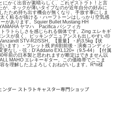
たが、とにかく出音が素晴らしく、これぞストラト！と言
てきましたが、ネックが薄いタイプなのが近年自分の好みに
ターを入手したため持ち出す機会が無くなり、手放す事にしま
フロントは太く粘るが抜ける・ハーフトーンはしっかり空気感
quier Bullet Mustang HH
AHA ヤマハ Pacifica パシフィカ
トラトらしさを感じられる個体です。Zing エレキギ
りのレスポンスが良く、ピッキングニュアンスも出しやすい印
nzandt STV-R2/SSH。【重量】・約3.5kg【状
います）・フレット残 約6割前後・演奏コンディシ
：D’Addario EXL120+（9.5-44）【付属
30年前の日本製と思われますが断定はできません以
ALL MAHO エレキーギター。この価格帯でここま
容を理解した上よろしくおねがいします。R*n様