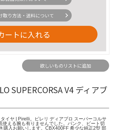
け取り方法・送料について
カートに入れる
欲しいものリストに追加
LO SUPERCORSA V4 ディアブ
バイク タイヤ | Pirelli。ピレリ ディアブロ スーパーコルサ
たが、到底使える腕も有りませんでした。パンク、ビート切
購入お願いします。CBX400FF 希少な純正2型 部