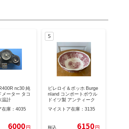
00R nc30 純
ビレロイ＆ボッホ Burge
ドメーター タコ
nland コンポートボウル
水温計
ドイツ製 アンティーク
ア在庫：
4035
マイストア在庫：
3135
6000
6150
円
円
税込