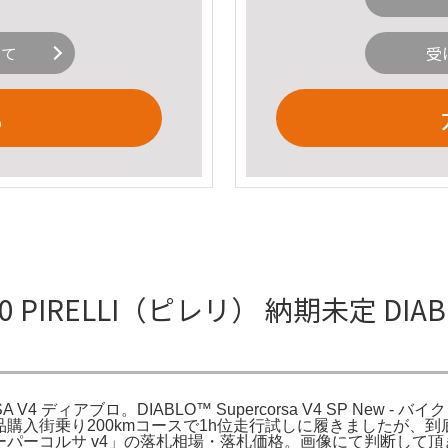
いて
受
る
0 PIRELLI（ピレリ） 納期未定 DIAB
 V4 ディアブロ。DIABLO™ Supercorsa V4 SP New - 
6年4月に新品購入街乗り200kmコースで1h位走行試しに履きまし
スーパーコルサ v4」の落札相場・落札価格。画像にて判断して頂き