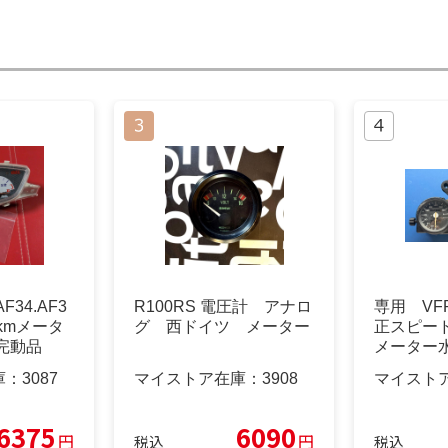
34.AF3
R100RS 電圧計 アナロ
専用 VFR4
0kmメータ
グ 西ドイツ メーター
正スピー
完動品
メーター
庫：
3087
マイストア在庫：
3908
マイスト
6375
6090
円
円
税込
税込