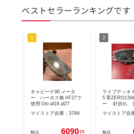
ベストセラーランキングです
キャビーナ90 メータ
ライブディオ AF
ー ハーネス無 AF27で
5 零ZERO13
使用 Dio af18 af27
ー 針折れ 
マイストア在庫：
3789
マイストア在
6090
円
税込
税込