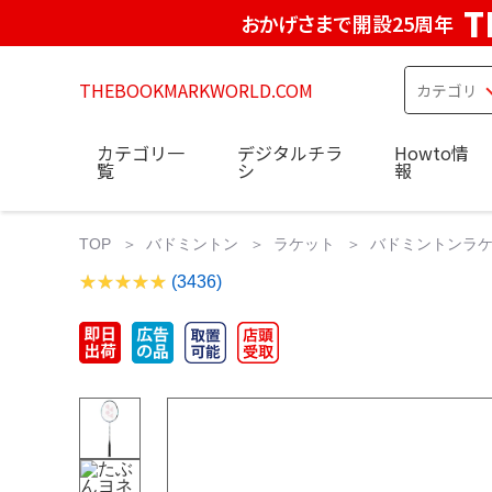
T
おかげさまで開設25周年
THEBOOKMARKWORLD.COM
カテゴリ一
デジタルチラ
Howto情
覧
シ
報
TOP
バドミントン
ラケット
バドミントンラケッ
(3436)