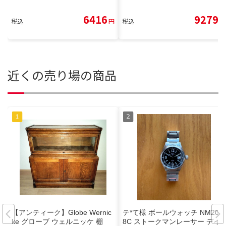
6416
9279
税込
円
税込
円
近くの売り場の商品
【アンティーク】Globe Wernic
テ*て様 ボールウォッチ NM208
ke グローブ ウェルニッケ 棚
8C ストークマンレーサー デイ