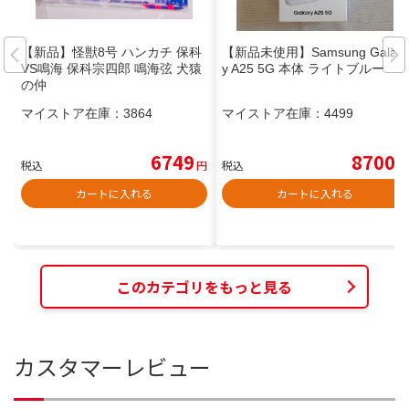
【新品】怪獣8号 ハンカチ 保科
【新品未使用】Samsung Galax
VS鳴海 保科宗四郎 鳴海弦 犬猿
y A25 5G 本体 ライトブルー
の仲
マイストア在庫：
3864
マイストア在庫：
4499
6749
8700
税込
円
税込
円
カートに入れる
カートに入れる
このカテゴリをもっと見る
カスタマーレビュー