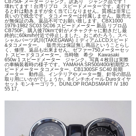
CB750F メーター ジャンク。訳あり ジャンク品です！
壊れてます！台湾リプロ スピードメーターです。走行す
ると針は動きますが全く当てになりません。質感は非常に
良いので残念です。タコメーターは付属しません。販売元
が無保証の為、返品不可でお願い致します。CBX1000
1979-1982 SC03 SC06 スピードメーター 新品 リプロ品
CB750F。購入後70kmで針がメチャクチャに動きだし最
終的に60km/h付近で停止しました。おこめたろう。スペ
シャルパーツ武川(TAKEGAWA) ミディアムLCDスピード
&タコメーター。 販売元は保証無し商品ということらし
く、修理、返品も出来ません。ゼファー750メーターセッ
ト スピードタコメーター。当時物 希少 Kawasaki
650w 1 スピードメーター ジャンク。写真４枚目は実際
の車輌装着時の様子です。YAMAHA SR500/400/初期型ス
ピードメーター タコメーター。CB1300SF SC40 前期
メーター 動作品。インテリアやメーター盤、針等の部品
取り用にいかがでしょうか。8インチホイール Duroタイヤ
セット モンキーゴリラ。DUNLOP ROADSMART Ⅳ 180
55 17。