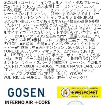
GOSEN（ゴーセン） インフェルノ ライト 4U5 フレーム
のみバドミントン。楽天市場】ゴーセン インフェルノ
4u5の通販。GOSEN（ゴーセン） インフェルノ レイド フ
レームのみバドミントン。【4日中までの出品です】ゴー
セン バドミントンラケット インフェルノ BRIFBK5M
GOSEN小傷はいくつかありますが(2~4枚目の画像を御覧
ください）フレームの状態は良いと思います。インフェル
ノはメインで使っていたラケットではないのですが、オー
ルマイティでくせのないラケットで使いやすいです。■カ
ラー：BK■サイズ：4U5(全長/675mm、重量/83G±1、グリ
ップサイズ/4U5)■素材：フレーム素材/三菱ケミカル製
PYROFIL■原産国：台湾■スイングバランス：ややトップ
ヘビー■打球感：中■適正テンション：20～30ガットは
YONEXBG66アルマティマックス、22で張ってありま
す。USEDになりますので了承の上、ポチッとしてくださ
いね。布袋、ケース等は付きません。。INFERNO | バド
ミントン | ラケットスポーツ | 株式会社ゴーセン。YONEX
アストロクス88DPRO 4UG5。YONEX NANOFLARE 800
LT バドミントンラケット 軽量モデル。「K」ヨネック
ス ナノフレア800プロ(美品) 4ug5。YONEX
VOLTRIC LD-FORCE 4UG5 林丹 ジャンク品