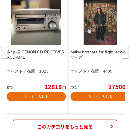
さ*さ様 DENON CD RECEIVER
ballsy brothers fur flight jacket L
RCD-M41
サイズ
マイストア在庫：
1323
マイストア在庫：
4489
12818
27500
税込
円
税込
円
カートに入れる
カートに入れる
このカテゴリをもっと見る