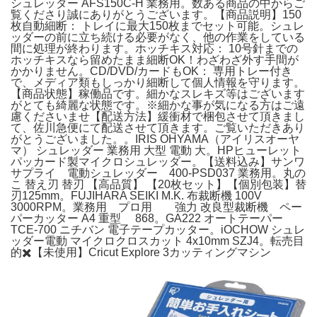
シュレッダー AFS150C-H 業務用。数ある商品の中からご
覧くださり誠にありがとうございます。【商品説明】​​150
枚自動細断： トレイに最大150枚までセット可能。シュレ
ッダーの前に立ち続ける必要がなく、他の作業をしている
間に処理が終わります。​ホッチキス対応： 10号針までの
ホッチキスなら留めたまま細断OK！わざわざ外す手間が
かかりません。​CD/DVD/カードもOK： 専用トレー付き
で、メディア類もしっかり細断して個人情報を守ります。
【商品状態】稼働品です。細かなスレキズ等はございます
がとても綺麗な状態です。※細かな事が気になる方はご遠
慮くださいませ【配送方法】緩衝材で梱包させて頂きまし
て、佐川急便にて配送させて頂きます。ご覧いただきあり
がとうございました。。IRIS OHYAMA（アイリスオーヤ
マ） シュレッダー 業務用 大型 電動 大。HPヒューレット
パッカード製マイクロシュレッダー。【送料込み】サンワ
サプライ 電動シュレッダー 400-PSD037 業務用。丸の
こ 替え刃 替刃 【高品質】 【20枚セット】【個別包装】替
刃125mm。FUJIHARA SEIKI M.K. 布裁断機 100V
3000RPM。業務用 プロ用 強力 改良型裁断機 ペー
パーカッター A4 重型 868。GA222 オートテーパー
TCE-700 ニチバン 電子テープカッター。iOCHOW シュレ
ッダー電動 マイクロクロスカット 4x10mm SZJ4。転売目
的✖️【未使用】Cricut Explore 3カッティングマシン