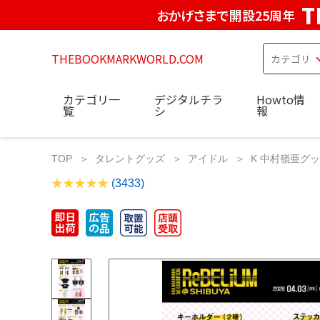
T
おかげさまで開設25周年
THEBOOKMARKWORLD.COM
カテゴリ一
デジタルチラ
Howto情
覧
シ
報
TOP
タレントグッズ
アイドル
K 中村嶺亜グッ
(3433)