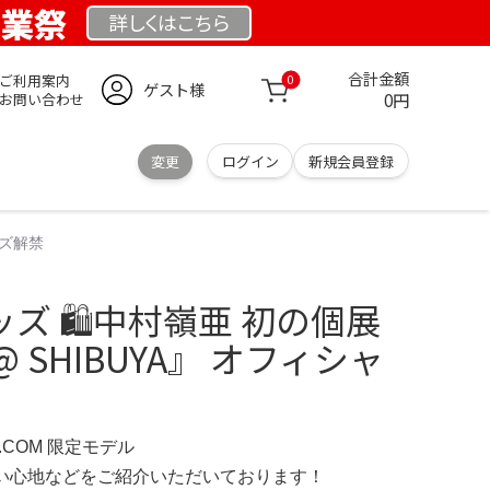
創業祭
詳しくは
こちら
合計金額
ご利用案内
0
ゲスト様
0円
お問い合わせ
変更
ログイン
新規会員登録
ッズ解禁
ッズ 🛍中村嶺亜 初の個展
 @ SHIBUYA』 オフィシャ
D.COM 限定モデル
の使い心地などをご紹介いただいております！