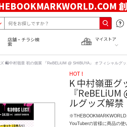
HEBOOKMARKWORLD.COM 
マイストア
店舗・チラシ検
索
ズ 🛍中村嶺亜 初の個展 『ReBELiUM @ SHIBUYA』 オフィシャルグ
HOT !
K 中村嶺亜グ
『ReBELiUM
ルグッズ解禁
※THEBOOKMARKWORL
YouTuberの皆様に商品