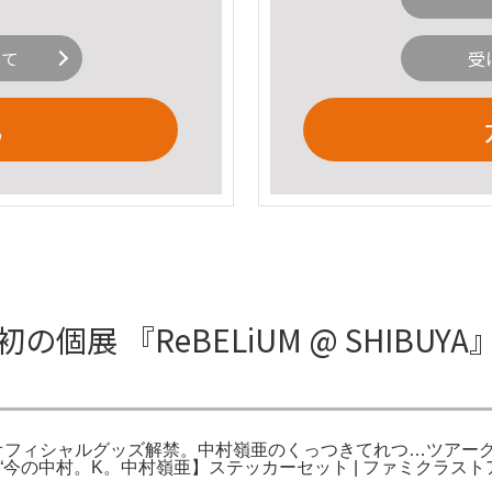
いて
受
る
初の個展 『ReBELiUM @ SHIB
A』 オフィシャルグッズ解禁。中村嶺亜のくっつきてれつ…ツアーグッズ新品
“今の中村。K。中村嶺亜】ステッカーセット | ファミクラス